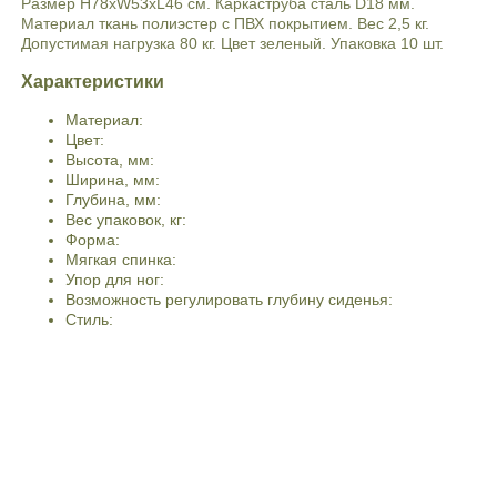
Размер H78xW53xL46 см. Каркаструба сталь D18 мм.
Материал ткань полиэстер с ПВХ покрытием. Вес 2,5 кг.
Допустимая нагрузка 80 кг. Цвет зеленый. Упаковка 10 шт.
Характеристики
Материал:
Цвет:
Высота, мм:
Ширина, мм:
Глубина, мм:
Вес упаковок, кг:
Форма:
Мягкая спинка:
Упор для ног:
Возможность регулировать глубину сиденья:
Стиль:
Мягкое сиденье:
Возможность регулировать высоту сиденья:
Особенности:
Растущие (детские стулья):
Главная